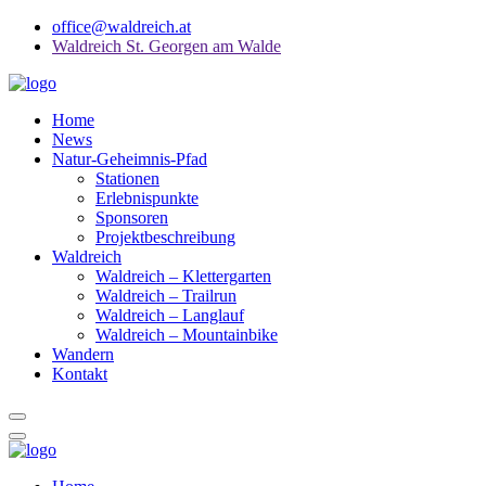
office@waldreich.at
Waldreich St. Georgen am Walde
Home
News
Natur-Geheimnis-Pfad
Stationen
Erlebnispunkte
Sponsoren
Projektbeschreibung
Waldreich
Waldreich – Klettergarten
Waldreich – Trailrun
Waldreich – Langlauf
Waldreich – Mountainbike
Wandern
Kontakt